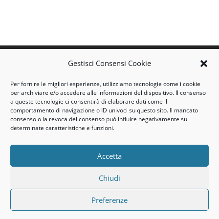
airtec@airtec-casale.it
Gestisci Consensi Cookie
info@airtec-casale.it
Per fornire le migliori esperienze, utilizziamo tecnologie come i cookie
Tel. +39 0142 455717
per archiviare e/o accedere alle informazioni del dispositivo. Il consenso
a queste tecnologie ci consentirà di elaborare dati come il
46/48, Corso Giovane Italia - 15033 Casale Monferrato (AL)
comportamento di navigazione o ID univoci su questo sito. Il mancato
consenso o la revoca del consenso può influire negativamente su
- Italia
determinate caratteristiche e funzioni.
AIRTEC s.r.l. P.I. 01722340062
© Copyright 2019/2026
Accetta
Chiudi
Cookies Policy
Preferenze
Privacy Policy
Credits & Powered by RIROWEB