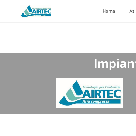
Home
Az
Impian