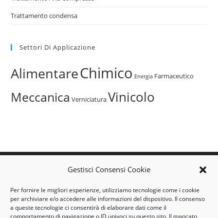
Trattamento condensa
Settori Di Applicazione
Chimico
Alimentare
Farmaceutico
Energia
Vinicolo
Meccanica
Verniciatura
airtec@airtec-casale.it
Gestisci Consensi Cookie
info@airtec-casale.it
Per fornire le migliori esperienze, utilizziamo tecnologie come i cookie
Tel. +39 0142 455717
per archiviare e/o accedere alle informazioni del dispositivo. Il consenso
a queste tecnologie ci consentirà di elaborare dati come il
46/48, Corso Giovane Italia - 15033 Casale Monferrato (AL)
comportamento di navigazione o ID univoci su questo sito. Il mancato