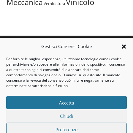
Vinicolo
Meccanica
Verniciatura
airtec@airtec-casale.it
Gestisci Consensi Cookie
info@airtec-casale.it
Per fornire le migliori esperienze, utilizziamo tecnologie come i cookie
Tel. +39 0142 455717
per archiviare e/o accedere alle informazioni del dispositivo. Il consenso
a queste tecnologie ci consentirà di elaborare dati come il
46/48, Corso Giovane Italia - 15033 Casale Monferrato (AL)
comportamento di navigazione o ID univoci su questo sito. Il mancato
consenso o la revoca del consenso può influire negativamente su
- Italia
determinate caratteristiche e funzioni.
AIRTEC s.r.l. P.I. 01722340062
© Copyright 2019/2026
Accetta
Chiudi
Cookies Policy
Preferenze
Privacy Policy